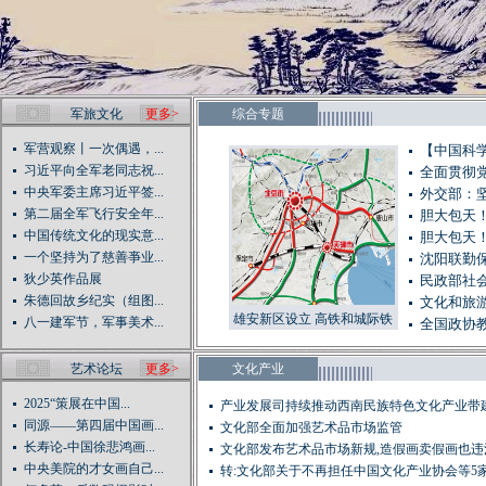
军旅文化
更多>
综合专题
军营观察丨一次偶遇，...
【中国科学
习近平向全军老同志祝...
全面贯彻
中央军委主席习近平签...
外交部：
第二届全军飞行安全年...
胆大包天！
中国传统文化的现实意...
胆大包天！
一个坚持为了慈善亊业...
沈阳联勤
狄少英作品展
民政部社会
朱德回故乡纪实（组图...
文化和旅
雄安新区设立 高铁和城际铁
八一建军节，军事美术...
全国政协教
路网已提前规划（图）
艺术论坛
更多>
文化产业
2025“策展在中国...
产业发展司持续推动西南民族特色文化产业带
同源——第四届中国画...
文化部全面加强艺术品市场监管
长寿论-中国徐悲鸿画...
文化部发布艺术品市场新规,造假画卖假画也违
中央美院的才女画自己...
转:文化部关于不再担任中国文化产业协会等5家社