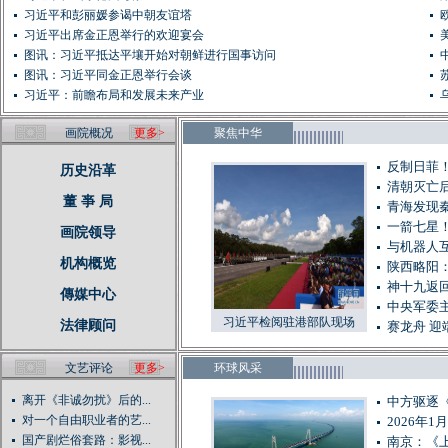
习近平和彭丽媛参谒中朝友谊塔
习近平出席金正恩举行的欢迎宴会
图讯：习近平抵达平壤开始对朝鲜进行国事访问
图讯：习近平同金正恩举行会谈
习近平：前瞻布局和发展未来产业
画院概况
更多>
聚焦中华
反制日菲
历史沿革
清朝灭亡后
董 亊 局
青海发现秦
一箭七星
画院领导
与机器人
机构概览
陕西略阳
神十九返
傳媒中心
中央军委
习近平检阅驻港部队现场
法律顾问
赛龙舟 迎
文艺评论
更多>
环球风采
离开《非诚勿扰》后的...
中方驱逐
对一个自由职业者的艺...
2026年
国产剧烂俗套路：影视...
南京：《