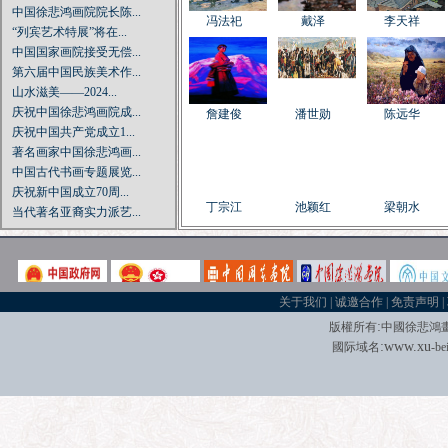
中国徐悲鸿画院院长陈...
冯法祀
戴泽
李天祥
“列宾艺术特展”将在...
中国国家画院接受无偿...
第六届中国民族美术作...
山水滋美——2024...
庆祝中国徐悲鸿画院成...
詹建俊
潘世勋
陈远华
庆祝中国共产党成立1...
著名画家中国徐悲鸿画...
中国古代书画专题展览...
庆祝新中国成立70周...
丁宗江
池颖红
梁朝水
当代著名亚裔实力派艺...
“我在——杨平的水墨...
宋文治诞辰百年特展：...
徐悲鸿画院北京油画院...
千年古邑 翰墨飘香—...
戴平均
孔繁文
关于我们
|
诚邀合作
|
免责声明
|
北岛绘画巴黎开展：诗...
:
版權所有
中國徐悲鴻
第三届“朝圣敦煌”全...
:
w
w
w.xu
國际域名
-be
中国国家画院“写意中...