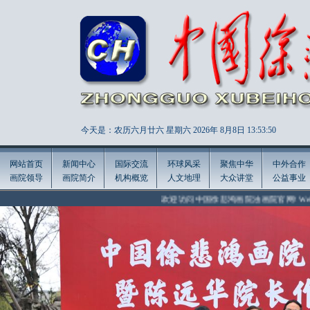
今天是：农历六月廿六 星期六 2026年
8月8日 13:53:51
网站首页
新闻中心
国际交流
环球风采
聚焦中华
中外合作
画院领导
画院简介
机构概览
人文地理
大众讲堂
公益事业
欢迎访问中国徐悲鸿画院油画院官网! Welcome to the offici