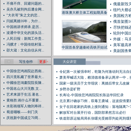
不痛不痒、回避问题的...
俄最新毁灭
吴亦凡被刑拘后遭全网...
纽约大都会
港珠澳大桥主体工程如期具备
“大衣哥”朱之文的悲...
美国检方
通车条件
闫妮离婚16年，为什...
俄首架图1
中国画讲求师承.是历...
尽快把钱还
浚通中华文化的源头活...
轮到中国出
人民日报：新闻工作贵...
外媒：马
冯骥才：中国传统村落...
美军最高将
中国首条穿越秦岭高铁开始试
邵大箴：文化自信从何...
美副国务
运行
写生创作
更多>
大众讲堂
中国徐悲鸿画院赴西南...
令妃第一次被强幸时，乾隆为何激动到无法自
四川竟私藏了世界最大...
萧美琴喊话大陆，赖清德准备承认两岸一中，
中國徐悲鴻畫院院長陳...
是...
国家一级演员于文华现状：离婚后带女儿改嫁
中国名山大川无数.文...
素...
乡野亦是旷野
艺术来源于生活.著名...
长寿论-中国徐悲鸿画院院长陈远华回忆录
黄格胜:画什么不重要...
北京累计确诊75例，双毒王袭城，这波疫情要
水彩画领军人物刘寿祥...
了...
女子在回老家的高铁上接到通知：落地隔离7+7 酒
蜀道咽喉——剑门关
解放军对台展开行动，国防部果然言出必行
庆祝新中国成立70周...
铁道部原运输局局长张曙光受贿罪判处死刑缓
行...