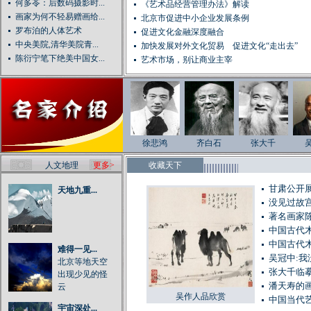
何多苓：后数码摄影时...
《艺术品经营管理办法》解读
画家为何不轻易赠画给...
北京市促进中小企业发展条例
罗布泊的人体艺术
促进文化金融深度融合
中央美院,清华美院青...
加快发展对外文化贸易 促进文化“走出去”
陈衍宁笔下绝美中国女...
艺术市场，别让商业主宰
徐悲鸿
齐白石
张大千
人文地理
更多>
收藏天下
甘肃公开展
天地九重...
没见过故
著名画家
中国古代
中国古代
难得一见...
吴冠中:
北京等地天空
张大千临
出现少见的怪
潘天寿的
云
吴作人品欣赏
中国当代
宇宙深处...