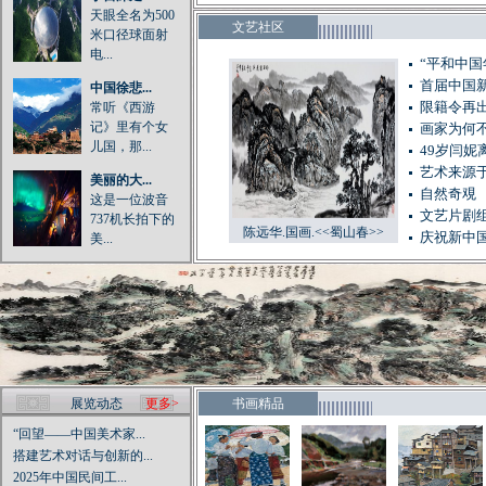
天眼全名为500
文艺社区
米口径球面射
电...
“平和中
首届中国
中国徐悲...
常听《西游
限籍令再出
记》里有个女
画家为何
儿国，那...
49岁闫妮
艺术来源于
美丽的大...
自然奇覌
这是一位波音
文艺片剧
737机长拍下的
陈远华.国画.<<蜀山春>>
庆祝新中国
美...
展览动态
更多>
书画精品
“回望——中国美术家...
搭建艺术对话与创新的...
2025年中国民间工...