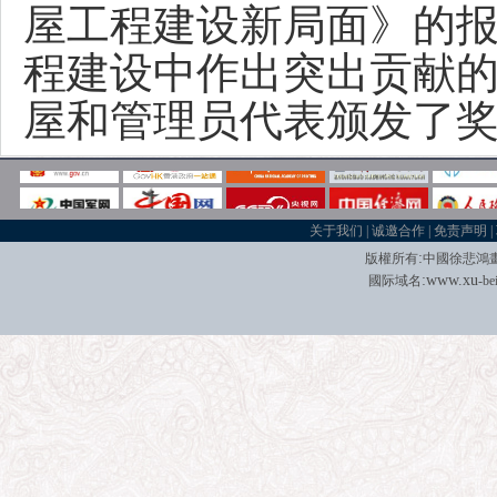
屋工程建设新局面》的
程建设中作出突出贡献
屋和管理员代表颁发了
关于我们
|
诚邀合作
|
免责声明
|
:
版權所有
中國徐悲鴻
:
w
w
w.xu
國际域名
-be