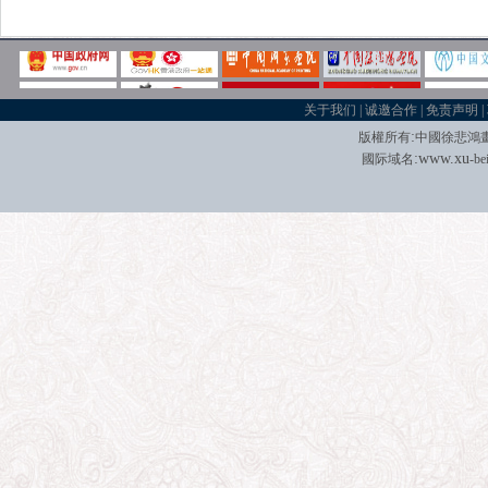
关于我们
|
诚邀合作
|
免责声明
|
:
版權所有
中國徐悲鴻
:
w
w
w.xu
國际域名
-be