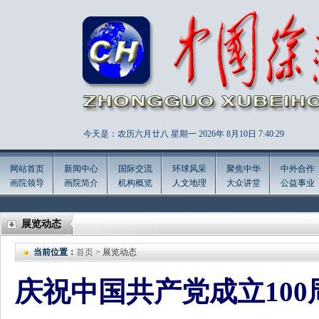
今天是：农历六月廿八 星期一 2026年
8月10日 7:40:30
网站首页
新闻中心
国际交流
环球风采
聚焦中华
中外合作
画院领导
画院简介
机构概览
人文地理
大众讲堂
公益事业
展览动态
当前位置：
首页
> 展览动态
庆祝中国共产党成立10