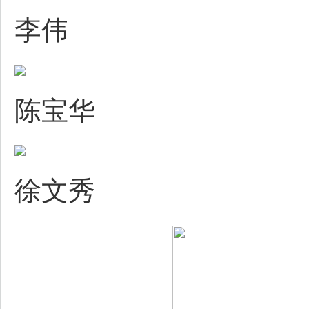
李伟
陈宝华
徐文秀