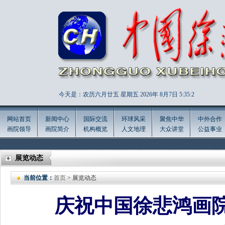
今天是：农历六月廿五 星期五 2026年
8月7日 5:35:3
网站首页
新闻中心
国际交流
环球风采
聚焦中华
中外合作
画院领导
画院简介
机构概览
人文地理
大众讲堂
公益事业
展览动态
当前位置：
首页
> 展览动态
庆祝中国徐悲鸿画院