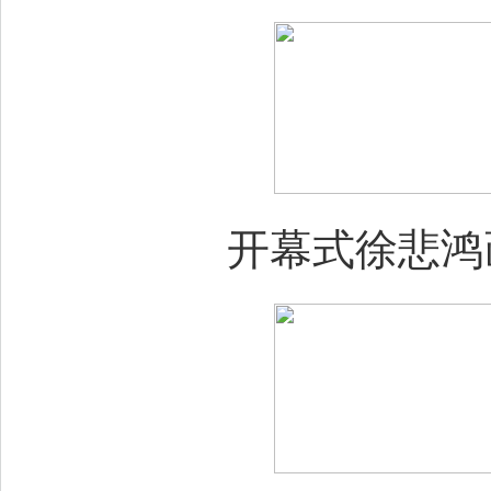
开幕式徐悲鸿