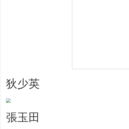
狄少英
張玉田