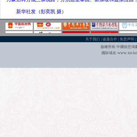
新华社发（彭奕凯 摄）
关于我们
|
诚邀合作
|
免责声明
|
:
版權所有
中國徐悲鴻
:
w
w
w.xu
國际域名
-be