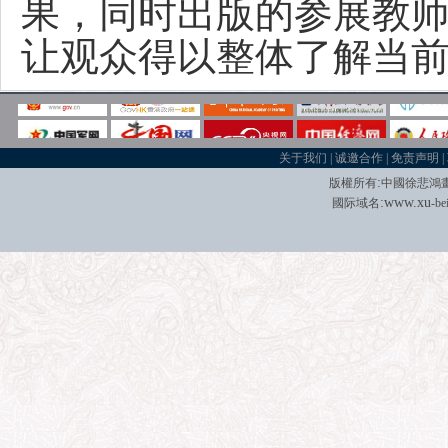
果，同时出版的参展教
让观众得以整体了解当
关于我们
|
诚邀合作
|
免责声明
|
:
版權所有
中國徐悲鴻
:
w
w
w.xu
國际域名
-be